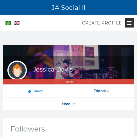
JA Social II
CREATE PROFILE
Jessica Davis
Featured
Friends
0
Liked
0
More
Followers
Add as Friend
Photos
Videos