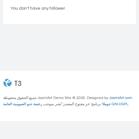
Jessica
Send Message
You don't have any follower
Davis
Go to Profile
جميع الحقوق محفوظة JoomlArt Demo Site © 2026. Designed by
JoomlArt.com
.
رخصة جنو العمومية العامة GNU/GPL.
جوملا!
برنامج 'حر مفتوح المصدر' نُشر بموجب