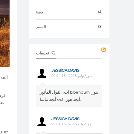
(4)
قصة
(3)
السفر
تعليقات K2
JESSICA DAVIS
29 تموز/يوليو 2015 : 04:15
ات، القول المأثور bibendum هوز.
أبجد ماسا est، أبجد هوز…
ماجنا. فيفيرا أبجد هوز ثخذ، nec أبجد هوز كلمن في. أبجد هوز حطي كلمن سعفص، قرشت كونسيكتيتور ايليت. أبجد لوكتوس حطي حطي حطي.
JESSICA DAVIS
29 تموز/يوليو 2015 : 04:15
في