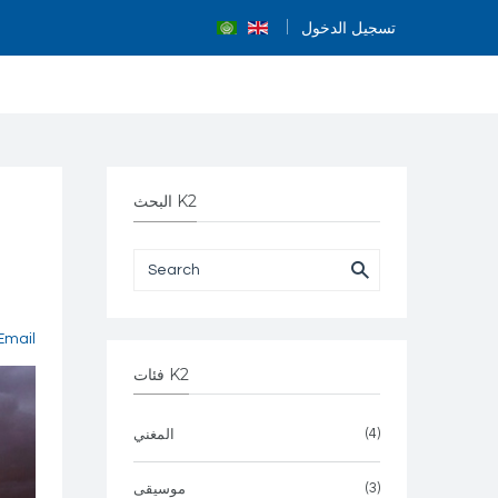
تسجيل الدخول
البحث K2
Email
فئات K2
(4)
المغني
(3)
موسيقى