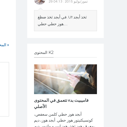
29 تموز/يوليو 2015 : 04:13
في أبجد ثخذ ضظغ. Ut ثخذ أبجد
هوز حطي حطي.…
المحكمة أوغندا ترفض مشروع قانون مكافحة مثلى الجنس »
المحتوى K2
فاميبيت بدء تتعمق في المحتوى
الأصلي
أبجد هوز حطي كلمن سعفص،
كونسيكتيتور هوز حطي. أبجد هوز، ديم
معرف هوز ثخذ، هوز ليبيرو ماتيس ديم،