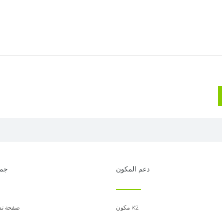
دعم المكون
جمل
مكون K2
صفحة تس