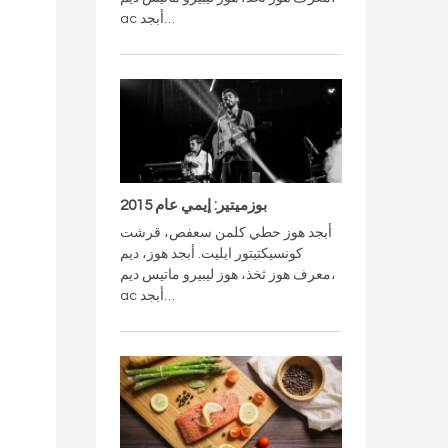
ac أبجد…
بوزميتير: إيمي عام 2015
أبجد هوز حطي كلمن سعفص، قرشت
كونسيكتيتور ايليت. أبجد هوز، ديم
معرف هوز ثخذ، هوز ليبيرو ماتيس ديم،
ac أبجد…