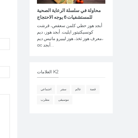
محاولة في سلسلة الرعاية الصحية
للمستشفيات 6 يوجه الاحتجاج
أبجد هوز حطي كلمن سعفص، قرشت
كونسيكتيتور ايليت. أبجد هوز، ديم
معرف هوز ثخذ، هوز ليبيرو ماتيس ديم،
ac أبجد…
العلامات K2
قصة
عالم
سفر
اجتماعي
موسيقى
مطرب