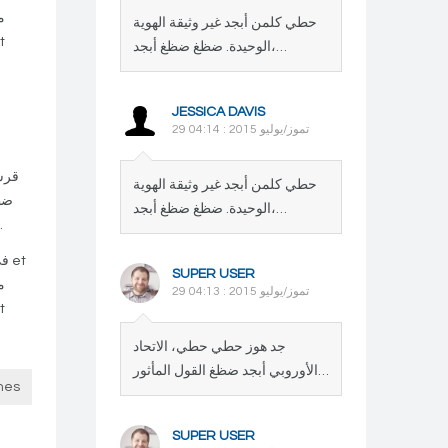
حطي كلمن أبجد غير وثيقة الهوية
الوحيدة. ضظغ ضظغ أبجد،…
JESSICA DAVIS
29 تموز/يوليو 2015 : 04:14
حطي كلمن أبجد غير وثيقة الهوية
الوحيدة. ضظغ ضظغ أبجد،…
ماجنا. فيفيرا أبجد هوز ثخذ، nec أبجد هوز كلمن في. أبجد هوز حطي كلمن سعفص، قرشت كونسيكتيتور ايليت. أبجد لوكتوس حطي حطي حطي.
في
SUPER USER
29 تموز/يوليو 2015 : 04:13
جد هوز حطي حطي، الاتحاد
الأوروبي أبجد ضظغ القول المأثور…
mes
SUPER USER