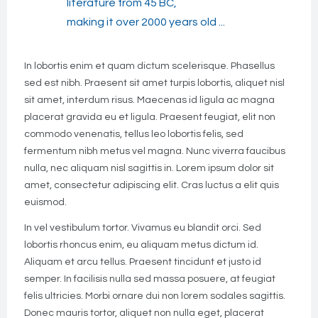
literature from 45 BC,
making it over 2000 years old ...
In lobortis enim et quam dictum scelerisque. Phasellus
sed est nibh. Praesent sit amet turpis lobortis, aliquet nisl
sit amet, interdum risus. Maecenas id ligula ac magna
placerat gravida eu et ligula. Praesent feugiat, elit non
commodo venenatis, tellus leo lobortis felis, sed
fermentum nibh metus vel magna. Nunc viverra faucibus
nulla, nec aliquam nisl sagittis in. Lorem ipsum dolor sit
amet, consectetur adipiscing elit. Cras luctus a elit quis
euismod.
In vel vestibulum tortor. Vivamus eu blandit orci. Sed
lobortis rhoncus enim, eu aliquam metus dictum id.
Aliquam et arcu tellus. Praesent tincidunt et justo id
semper. In facilisis nulla sed massa posuere, at feugiat
felis ultricies. Morbi ornare dui non lorem sodales sagittis.
Donec mauris tortor, aliquet non nulla eget, placerat