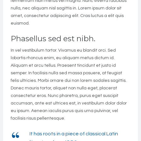
fermentum nibh metus vel magna. Nunc viverra faucibus
nulla, nec aliquam nisl sagittis in. Lorem ipsum dolor sit
amet, consectetur adipiscing elit. Cras luctus a elit quis
euismod.
Phasellus sed est nibh.
In vel vestibulum tortor. Vivamus eu blandit orci. Sed
lobortis rhoncus enim, eu aliquam metus dictum id.
Aliquam et arcu tellus. Praesent tincidunt et justo id
semper. In facilisis nulla sed massa posuere, at feugiat
felis ultricies. Morbi ornare dui non lorem sodales sagittis.
Donec mauris tortor, aliquet non nulla eget, placerat
consectetur eros. Nunc pharetra, purus eget suscipit
accumsan, ante est ultrices est, in vestibulum dolor dolor
eu ipsum. Aenean iaculis purus quis urna pulvinar, vel
facilisis risus pellentesque.
It has roots in a piece of classical Latin