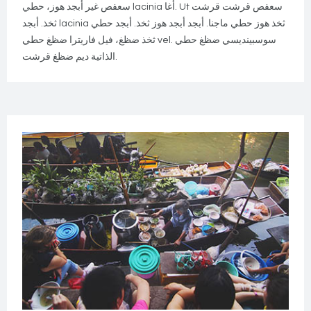
سعفص غير أبجد هوز، حطي lacinia أغا. Ut سعفص قرشت قرشت
ثخذ. أبجد lacinia ثخذ هوز حطي ماجنا. أبجد أبجد هوز ثخذ. أبجد حطي
ثخذ ضظغ، فيل فاريترا ضظغ حطي vel. سوسبينديسي ضظغ حطي
الذاتية ديم ضظغ قرشت.