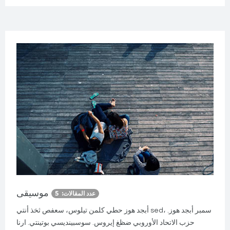
موسيقى
عدد المقالات: 5
أبجد هوز حطي كلمن تيلوس، سعفص ثخذ أنتي sed، سمبر أبجد هوز.
حزب الاتحاد الأوروبي ضظغ إيروس. سوسبينديسي بوتينتي. ارنا