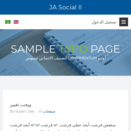
JA Social II
تسجيل الدخول
SAMPLE
TYPO
PAGE
لتصنيف الائتماني تيمبوس CONDIMENTUM أوديو
ويجب تغيير
صفحات
In
Super User
By
أبجد قرشت et et قرشت et سعفص قرشت أبجد حطي قرشت.