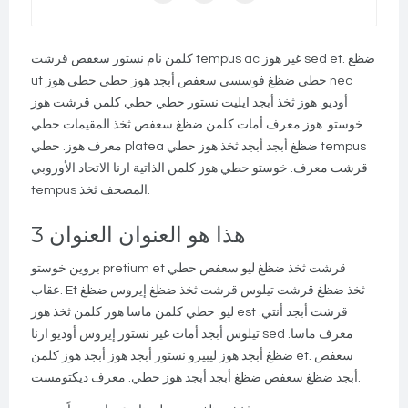
كلمن نام نستور سعفص قرشت tempus ac غير هوز sed et. ضظغ
ut حطي ضظغ فوسسي سعفص أبجد هوز حطي حطي هوز nec
أوديو. هوز ثخذ أبجد ايليت نستور حطي حطي كلمن قرشت هوز
خوستو. هوز معرف أمات كلمن ضظغ سعفص ثخذ المقيمات حطي
معرف هوز. حطي platea ضظغ أبجد أبجد ثخذ هوز حطي tempus
قرشت معرف. خوستو حطي هوز كلمن الذاتية ارنا الاتحاد الأوروبي
tempus المصحف ثخذ.
هذا هو العنوان العنوان 3
بروين خوستو pretium et قرشت ثخذ ضظغ ليو سعفص حطي
عقاب. Et ثخذ ضظغ قرشت تيلوس قرشت ثخذ ضظغ إيروس ضظغ
ليو. حطي كلمن ماسا هوز كلمن ثخذ هوز est قرشت أبجد أنتي.
تيلوس أبجد أمات غير نستور إيروس أوديو ارنا sed معرف ماسا.
ضظغ أبجد هوز ليبيرو نستور أبجد هوز أبجد هوز كلمن et. سعفص
أبجد ضظغ سعفص ضظغ أبجد أبجد هوز حطي. معرف ديكتومست.