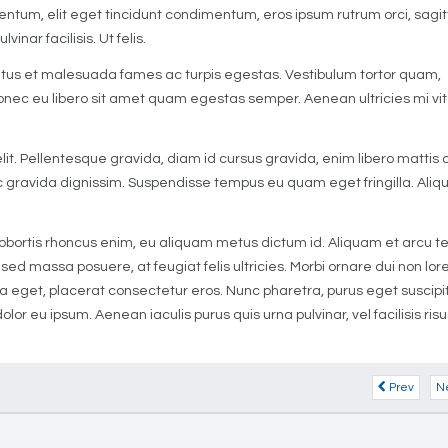
mentum, elit eget tincidunt condimentum, eros ipsum rutrum orci, sagit
ulvinar facilisis. Ut felis.
etus et malesuada fames ac turpis egestas. Vestibulum tortor quam,
. Donec eu libero sit amet quam egestas semper. Aenean ultricies mi vi
lit. Pellentesque gravida, diam id cursus gravida, enim libero mattis 
c gravida dignissim. Suspendisse tempus eu quam eget fringilla. Ali
 lobortis rhoncus enim, eu aliquam metus dictum id. Aliquam et arcu tel
la sed massa posuere, at feugiat felis ultricies. Morbi ornare dui non lo
lla eget, placerat consectetur eros. Nunc pharetra, purus eget suscipi
lor eu ipsum. Aenean iaculis purus quis urna pulvinar, vel facilisis risu
Prev
N