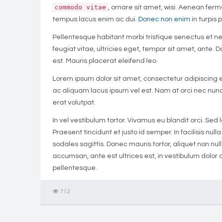
commodo vitae
, ornare sit amet, wisi. Aenean fer
tempus lacus enim ac dui.
Donec non enim
in turpis p
Pellentesque habitant morbi tristique senectus et n
feugiat vitae, ultricies eget, tempor sit amet, ante
est. Mauris placerat eleifend leo.
Lorem ipsum dolor sit amet, consectetur adipiscing e
ac aliquam lacus ipsum vel est. Nam at orci nec nun
erat volutpat.
In vel vestibulum tortor. Vivamus eu blandit orci. Sed
Praesent tincidunt et justo id semper. In facilisis nul
sodales sagittis. Donec mauris tortor, aliquet non nu
accumsan, ante est ultrices est, in vestibulum dolor do
pellentesque.
712