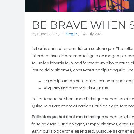
BE BRAVE WHEN 
By
Super User
In
Singer
14 July 2021
Lobortis enim et quam dictum scelerisque. Phasellus se
interdum risus. Maecenas id ligula ac magna placera
tellus leo lobortis felis, sed fermentum nibh metus ve
ipsum dolor sit amet, consectetur adipiscing elit. Cra
Lorem ipsum dolor sit amet, consectetuer adipi
Aliquam tincidunt mauris eu risus.
Pellentesque habitant morbi tristique senectus et ne
Quisque sit amet est et sapien ultricies eget, tempor
Pellentesque habitant morbi tristique
senectus et ne
feugiat vitae, ultricies eget, tempor sit amet, ante
est.
Mauris placerat eleifend leo. Quisque sit amet e