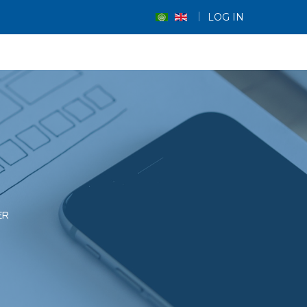
LOG IN
ER