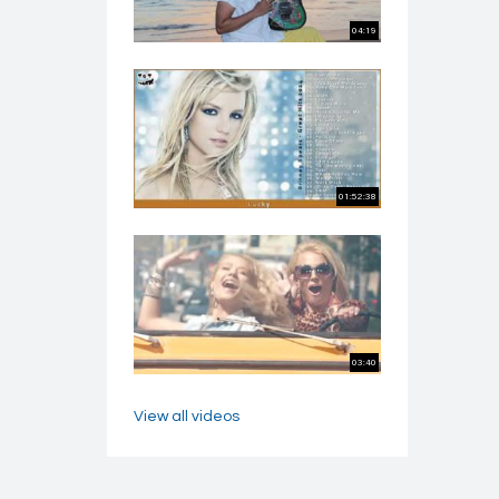
04:19
01:52:38
03:40
View all videos