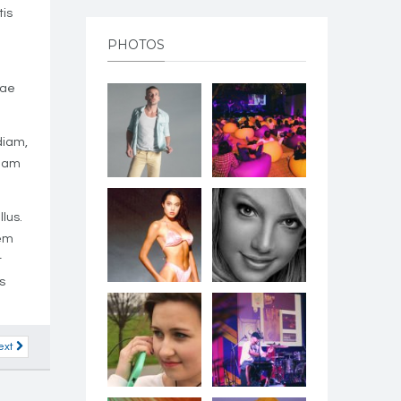
tis
PHOTOS
tae
diam,
quam
lus.
rem
t
s
ext