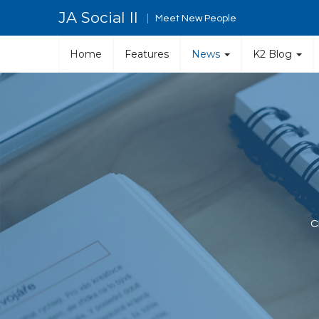
JA Social II
Meet New People
Home
Features
News
K2 Blog
C