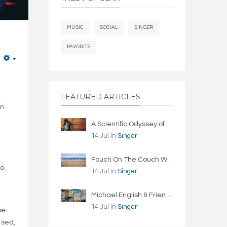
MUSIC
SOCIAL
SINGER
FAVORITE
Empty
,
FEATURED ARTICLES
em
A Scientific Odyssey of Sound by Trevor Cox
14 Jul
In
Singer
Fouch On The Couch With Ernie Haase
o.
14 Jul
In
Singer
Michael English & Friends Practice At Recent Concert
14 Jul
In
Singer
ae
 sed,