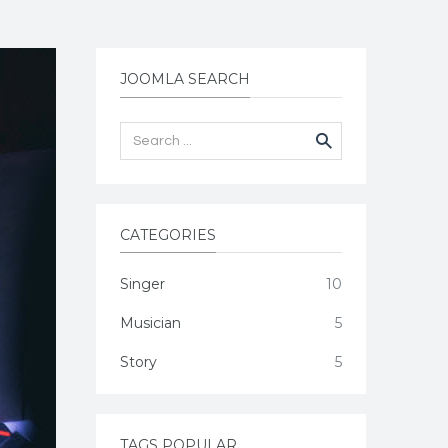
JOOMLA SEARCH
Search
...
CATEGORIES
Singer
10
Musician
5
Story
5
TAGS POPULAR