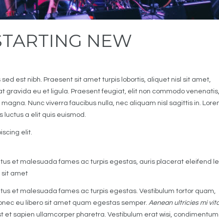
STARTING NEW
d est nibh. Praesent sit amet turpis lobortis, aliquet nisl sit amet,
t gravida eu et ligula. Praesent feugiat, elit non commodo venenatis
l magna. Nunc viverra faucibus nulla, nec aliquam nisl sagittis in. Lor
s luctus a elit quis euismod.
scing elit.
tus et malesuada fames ac turpis egestas, auris placerat eleifend le
 sit amet
tus et malesuada fames ac turpis egestas. Vestibulum tortor quam,
. Donec eu libero sit amet quam egestas semper.
Aenean ultricies mi vit
st et sapien ullamcorper pharetra. Vestibulum erat wisi, condimentum